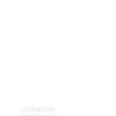
d eine professionelle
 geht
+43 (1) 505 3614