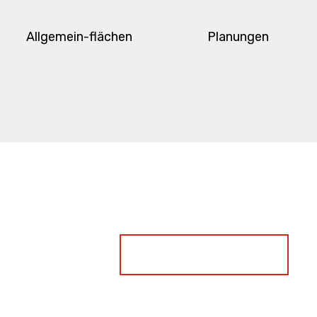
Allgemein-flächen
Planungen
FORDERN SIE JETZT AN
»
Unser Angebot hier online…
ANGEBOT »