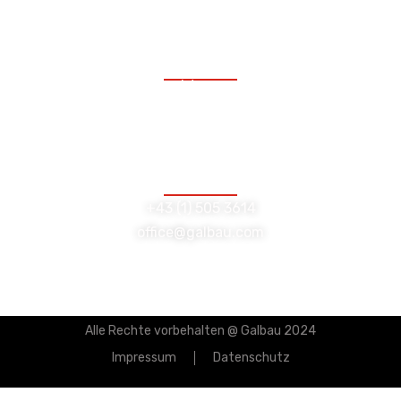
Lambrechtgasse 10/GL
1040 Wien
+43 (1) 505 3614
office@galbau.com
Alle Rechte vorbehalten @ Galbau 2024
Impressum
Datenschutz