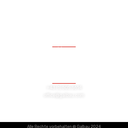
08:00 bis 17:00 Uhr
Freitag:
08:00 bis 12:00 Uhr
Lambrechtgasse 10/GL
1040 Wien
+43 (1) 505 3614
office@galbau.com
Alle Rechte vorbehalten @ Galbau 2024