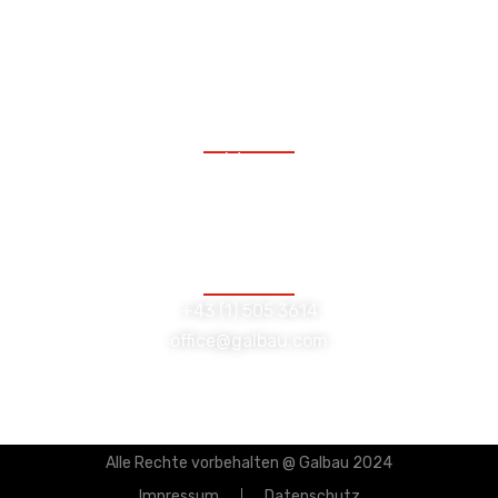
Freitag:
08:00 bis 12:00 Uhr
Lambrechtgasse 10/GL
1040 Wien
+43 (1) 505 3614
office@galbau.com
Alle Rechte vorbehalten @ Galbau 2024
Impressum
Datenschutz