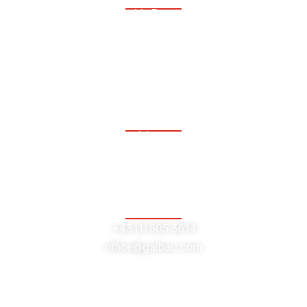
Montag bis Donnerstag:
08:00 bis 17:00 Uhr
Freitag:
08:00 bis 12:00 Uhr
Lambrechtgasse 10/GL
1040 Wien
+43 (1) 505 3614
office@galbau.com